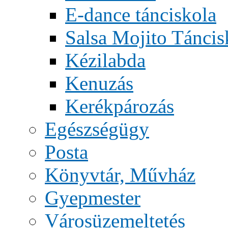
E-dance tánciskola
Salsa Mojito Táncis
Kézilabda
Kenuzás
Kerékpározás
Egészségügy
Posta
Könyvtár, Művház
Gyepmester
Városüzemeltetés