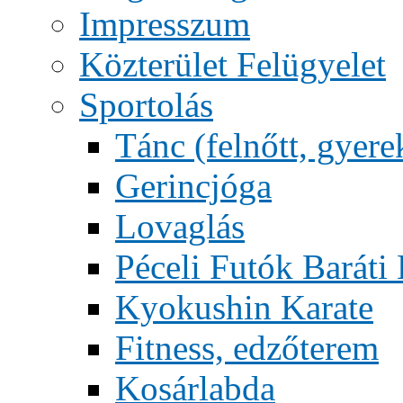
Impresszum
Közterület Felügyelet
Sportolás
Tánc (felnőtt, gyere
Gerincjóga
Lovaglás
Péceli Futók Baráti
Kyokushin Karate
Fitness, edzőterem
Kosárlabda