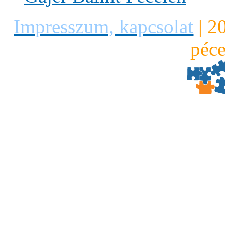
Impresszum, kapcsolat
|
2
péce