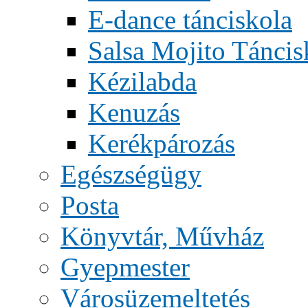
E-dance tánciskola
Salsa Mojito Táncis
Kézilabda
Kenuzás
Kerékpározás
Egészségügy
Posta
Könyvtár, Művház
Gyepmester
Városüzemeltetés