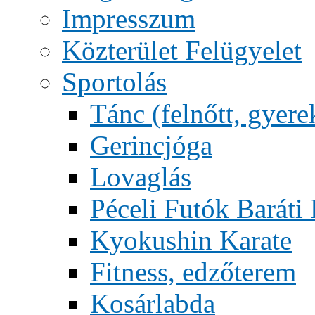
Impresszum
Közterület Felügyelet
Sportolás
Tánc (felnőtt, gyere
Gerincjóga
Lovaglás
Péceli Futók Baráti
Kyokushin Karate
Fitness, edzőterem
Kosárlabda