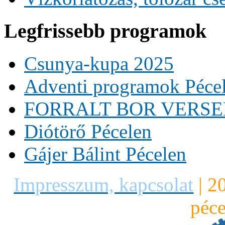
Legfrissebb programok
Csunya-kupa 2025
Adventi programok Péce
FORRALT BOR VERS
Diótörő Pécelen
Gájer Bálint Pécelen
Impresszum, kapcsolat
|
2
péce